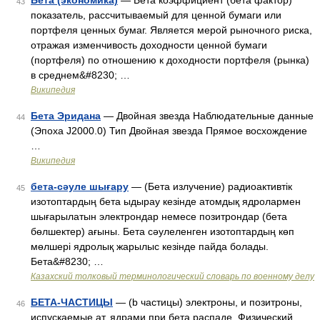
Бета (экономика)
— Бета коэффициент (бета фактор)
43
показатель, рассчитываемый для ценной бумаги или
портфеля ценных бумаг. Является мерой рыночного риска,
отражая изменчивость доходности ценной бумаги
(портфеля) по отношению к доходности портфеля (рынка)
в среднем&#8230; …
Википедия
Бета Эридана
— Двойная звезда Наблюдательные данные
44
(Эпоха J2000.0) Тип Двойная звезда Прямое восхождение
…
Википедия
бета-сәуле шығару
— (Бета излучение) радиоактивтік
45
изотоптардың бета ыдырау кезінде атомдық ядролармен
шығарылатын электрондар немесе позитрондар (бета
бөлшектер) ағыны. Бета сәулеленген изотоптардың көп
мөлшері ядролық жарылыс кезінде пайда болады.
Бета&#8230; …
Казахский толковый терминологический словарь по военному делу
БЕТА-ЧАСТИЦЫ
— (b частицы) электроны, и позитроны,
46
испускаемые ат. ядрами при бета распаде. Физический