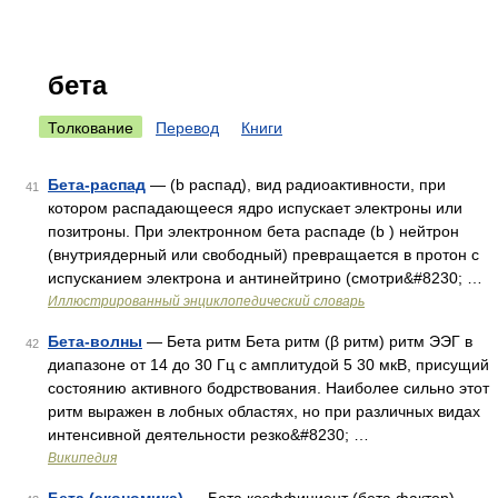
бета
Толкование
Перевод
Книги
Бета-распад
— (b распад), вид радиоактивности, при
41
котором распадающееся ядро испускает электроны или
позитроны. При электронном бета распаде (b ) нейтрон
(внутриядерный или свободный) превращается в протон с
испусканием электрона и антинейтрино (смотри&#8230; …
Иллюстрированный энциклопедический словарь
Бета-волны
— Бета ритм Бета ритм (β ритм) ритм ЭЭГ в
42
диапазоне от 14 до 30 Гц с амплитудой 5 30 мкВ, присущий
состоянию активного бодрствования. Наиболее сильно этот
ритм выражен в лобных областях, но при различных видах
интенсивной деятельности резко&#8230; …
Википедия