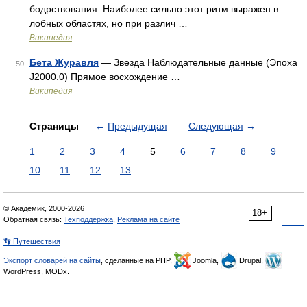
бодрствования. Наиболее сильно этот ритм выражен в
лобных областях, но при различ …
Википедия
Бета Журавля
— Звезда Наблюдательные данные (Эпоха
50
J2000.0) Прямое восхождение …
Википедия
Страницы
←
Предыдущая
Следующая
→
1
2
3
4
5
6
7
8
9
10
11
12
13
© Академик, 2000-2026
18+
Обратная связь:
Техподдержка
,
Реклама на сайте
👣 Путешествия
Экспорт словарей на сайты
, сделанные на PHP,
Joomla,
Drupal,
WordPress, MODx.