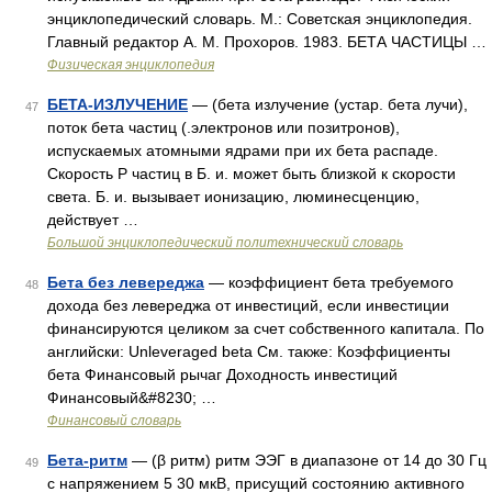
энциклопедический словарь. М.: Советская энциклопедия.
Главный редактор А. М. Прохоров. 1983. БЕТА ЧАСТИЦЫ …
Физическая энциклопедия
БЕТА-ИЗЛУЧЕНИЕ
— (бета излучение (устар. бета лучи),
47
поток бета частиц (.электронов или позитронов),
испускаемых атомными ядрами при их бета распаде.
Скорость Р частиц в Б. и. может быть близкой к скорости
света. Б. и. вызывает ионизацию, люминесценцию,
действует …
Большой энциклопедический политехнический словарь
Бета без левереджа
— коэффициент бета требуемого
48
дохода без левереджа от инвестиций, если инвестиции
финансируются целиком за счет собственного капитала. По
английски: Unleveraged beta См. также: Коэффициенты
бета Финансовый рычаг Доходность инвестиций
Финансовый&#8230; …
Финансовый словарь
Бета-ритм
— (β ритм) ритм ЭЭГ в диапазоне от 14 до 30 Гц
49
с напряжением 5 30 мкВ, присущий состоянию активного