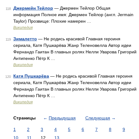
Джермейн Тейлор
— Джермен Тейлор Общая
118
информация Полное имя: Джермен Тейлор (англ. Jermain
Taylor) Прозвище: Плохие намерен …
Википедия
Зималетто
— Не родись красивой Главная героиня
119
сериала, Катя Пушкарёва Жанр Теленовелла Автор идеи
Фернандо Гаитан В главных ролях Нелли Уварова Григорий
Антипенко Пётр К …
Википедия
Катя Пушкарёва
— Не родись красивой Главная героиня
120
сериала, Катя Пушкарёва Жанр Теленовелла Автор идеи
Фернандо Гаитан В главных ролях Нелли Уварова Григорий
Антипенко Пётр К …
Википедия
Страницы
←
Предыдущая
Следующая
→
1
2
3
4
5
6
7
8
9
10
11
12
13