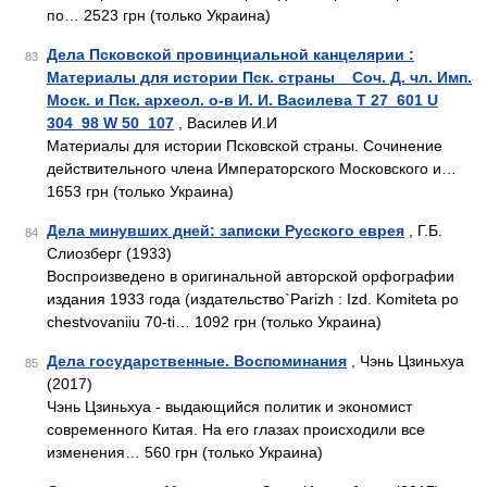
по… 2523 грн (только Украина)
Дела Псковской провинциальной канцелярии :
83
Материалы для истории Пск. страны _ Соч. Д. чл. Имп.
Моск. и Пск. археол. о-в И. И. Василева T 27_601 U
304_98 W 50_107
, Василев И.И
Материалы для истории Псковской страны. Сочинение
действительного члена Императорского Московского и…
1653 грн (только Украина)
Дела минувших дней: записки Русского еврея
, Г.Б.
84
Слиозберг (1933)
Воспроизведено в оригинальной авторской орфографии
издания 1933 года (издательство`Parizh : Izd. Komiteta po
chestvovaniiu 70-ti… 1092 грн (только Украина)
Дела государственные. Воспоминания
, Чэнь Цзиньхуа
85
(2017)
Чэнь Цзиньхуа - выдающийся политик и экономист
современного Китая. На его глазах происходили все
изменения… 560 грн (только Украина)