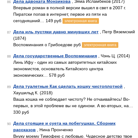
Дела адвоката Монзикова
, Зяма Исламбеков (2017)
86
Впервые роман в полной версии вышел в свет в 2007 г.
Пиратски попав в интернет, первое из пяти на
сегодняшний… 149 руб
электронная книга
Дела иль пустяки давно минувших лет
, Петр Вяземский
87
(1874)
Воспоминания о Грибоедове руб
электронная книга
Дела государственные Воспоминания
, Чэнь Ц. (2014)
88
Линь Ифу - один из самых авторитетных китайских
экономистов, основатель Китайского центра
экономических… 578 руб
Дела туалетные Как сделать кошку чистоплотной
,
89
Хаушильд К. (2018)
Ваша кошка не соблюдает чистоту? Не отчаивайтесь! Во-
первых, в этой проблеме вы не одиноки. А во-вторых, на…
330 руб
Дела стоящие и суета на побегушках. Сборник
90
рассказов
, Нина Пронченко
Внуку моему Тимофею с любовью. Чудесное детство твое