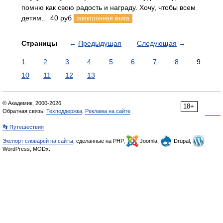
помню как свою радость и награду. Хочу, чтобы всем
детям… 40 руб
электронная книга
Страницы
←
Предыдущая
Следующая
→
1
2
3
4
5
6
7
8
9
10
11
12
13
© Академик, 2000-2026
18+
Обратная связь:
Техподдержка
,
Реклама на сайте
👣 Путешествия
Экспорт словарей на сайты
, сделанные на PHP,
Joomla,
Drupal,
WordPress, MODx.