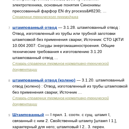
электротехника, основные понятия Синонимы
прессованный фарфор EN dry process&#8230; …
Справочник технического переводчика
штампованный отвод
— 3.1.28. штампованный отвод :
7
Отвод, изготовленный из трубы или трубной заготовки
штамповкой без применения сварки; Источник: СТО ЦКТИ
10.004 2007: Сосуды энергомашиностроения. Общие
технические требования к изготовлению 3.1.20
штампованный отвод …
Словарь-справочник терминов нормативно-технической
документации
штампованный отвод (колено)
— 3.1.20. штампованный
8
отвод (колено) : Отвод, изготовленный из трубы штамповкой
без применения сварки; Источник …
Словарь-справочник терминов нормативно-технической
документации
Штампованный
— I прил. 1. соотн. с сущ. штамп I,
9
связанный с ним 2. Свойственный штампу [штамп I 1.],
характерный для него; штамповый I 2.. 3. перен.