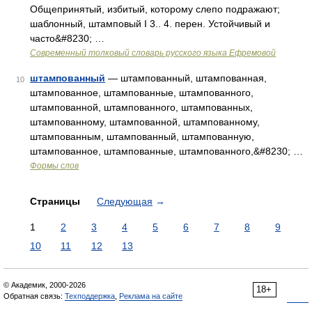
Общепринятый, избитый, которому слепо подражают;
шаблонный, штамповый I 3.. 4. перен. Устойчивый и
часто&#8230; …
Современный толковый словарь русского языка Ефремовой
штампованный
— штампованный, штампованная,
10
штампованное, штампованные, штампованного,
штампованной, штампованного, штампованных,
штампованному, штампованной, штампованному,
штампованным, штампованный, штампованную,
штампованное, штампованные, штампованного,&#8230; …
Формы слов
Страницы
Следующая
→
1
2
3
4
5
6
7
8
9
10
11
12
13
© Академик, 2000-2026
18+
Обратная связь:
Техподдержка
,
Реклама на сайте