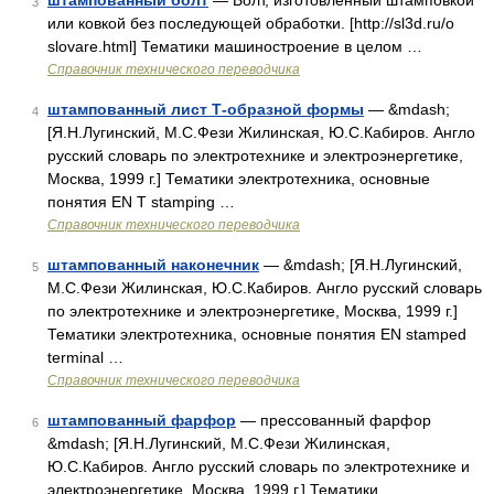
штампованный болт
— Болт, изготовленный штамповкой
3
или ковкой без последующей обработки. [http://sl3d.ru/o
slovare.html] Тематики машиностроение в целом …
Справочник технического переводчика
штампованный лист Т-образной формы
— &mdash;
4
[Я.Н.Лугинский, М.С.Фези Жилинская, Ю.С.Кабиров. Англо
русский словарь по электротехнике и электроэнергетике,
Москва, 1999 г.] Тематики электротехника, основные
понятия EN T stamping …
Справочник технического переводчика
штампованный наконечник
— &mdash; [Я.Н.Лугинский,
5
М.С.Фези Жилинская, Ю.С.Кабиров. Англо русский словарь
по электротехнике и электроэнергетике, Москва, 1999 г.]
Тематики электротехника, основные понятия EN stamped
terminal …
Справочник технического переводчика
штампованный фарфор
— прессованный фарфор
6
&mdash; [Я.Н.Лугинский, М.С.Фези Жилинская,
Ю.С.Кабиров. Англо русский словарь по электротехнике и
электроэнергетике, Москва, 1999 г.] Тематики