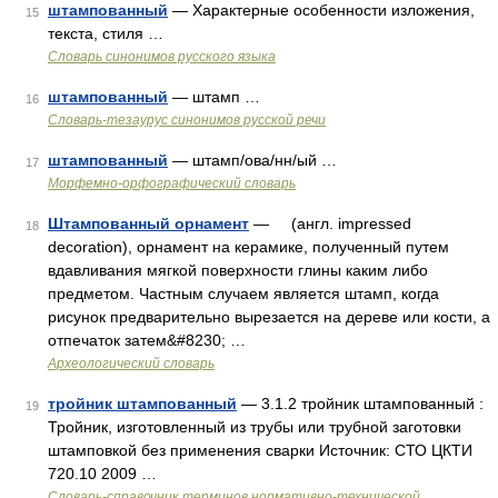
штампованный
— Характерные особенности изложения,
15
текста, стиля …
Словарь синонимов русского языка
штампованный
— штамп …
16
Словарь-тезаурус синонимов русской речи
штампованный
— штамп/ова/нн/ый …
17
Морфемно-орфографический словарь
Штампованный орнамент
— (англ. impressed
18
decoration), орнамент на керамике, полученный путем
вдавливания мягкой поверхности глины каким либо
предметом. Частным случаем является штамп, когда
рисунок предварительно вырезается на дереве или кости, а
отпечаток затем&#8230; …
Археологический словарь
тройник штампованный
— 3.1.2 тройник штампованный :
19
Тройник, изготовленный из трубы или трубной заготовки
штамповкой без применения сварки Источник: СТО ЦКТИ
720.10 2009 …
Словарь-справочник терминов нормативно-технической