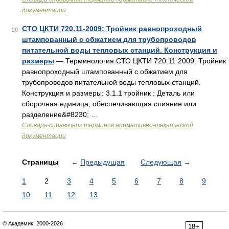
документации
СТО ЦКТИ 720.11-2009: Тройник равнопроходный
20
штампованный с обжатием для трубопроводов
питательной воды тепловых станций. Конструкция и
размеры
— Терминология СТО ЦКТИ 720.11 2009: Тройник
равнопроходный штампованный с обжатием для
трубопроводов питательной воды тепловых станций.
Конструкция и размеры: 3.1.1 тройник : Деталь или
сборочная единица, обеспечивающая слияние или
разделение&#8230; …
Словарь-справочник терминов нормативно-технической
документации
Страницы
←
Предыдущая
Следующая
→
1
2
3
4
5
6
7
8
9
10
11
12
13
© Академик, 2000-2026
18+