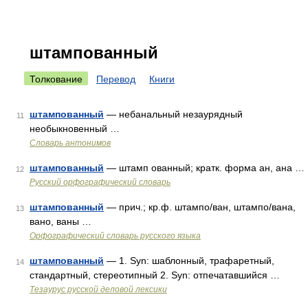
штампованный
Толкование
Перевод
Книги
штампованный
— небанальный незаурядный
11
необыкновенный …
Словарь антонимов
штампованный
— штамп ованный; кратк. форма ан, ана …
12
Русский орфографический словарь
штампованный
— прич.; кр.ф. штампо/ван, штампо/вана,
13
вано, ваны …
Орфографический словарь русского языка
штампованный
— 1. Syn: шаблонный, трафаретный,
14
стандартный, стереотипный 2. Syn: отпечатавшийся …
Тезаурус русской деловой лексики