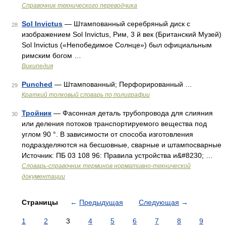
Справочник технического переводчика
Sol Invictus
— Штампованный серебряный диск с
28
изображением Sol Invictus, Рим, 3 й век (Британский Музей)
Sol Invictus («Непобедимое Солнце») был официальным
римским богом …
Википедия
Punched
— Штампованный; Перфорированный …
29
Краткий толковый словарь по полиграфии
Тройник
— Фасонная деталь трубопровода для слияния
30
или деления потоков транспортируемого вещества под
углом 90 °. В зависимости от способа изготовления
подразделяются на бесшовные, сварные и штампосварные
Источник: ПБ 03 108 96: Правила устройства и&#8230; …
Словарь-справочник терминов нормативно-технической
документации
Страницы
←
Предыдущая
Следующая
→
1
2
3
4
5
6
7
8
9