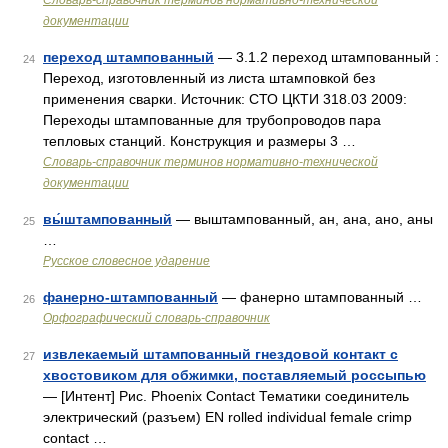
Словарь-справочник терминов нормативно-технической
документации
переход штампованный
— 3.1.2 переход штампованный :
24
Переход, изготовленный из листа штамповкой без
применения сварки. Источник: СТО ЦКТИ 318.03 2009:
Переходы штампованные для трубопроводов пара
тепловых станций. Конструкция и размеры 3 …
Словарь-справочник терминов нормативно-технической
документации
вы́штампованный
— выштампованный, ан, ана, ано, аны
25
…
Русское словесное ударение
фанерно-штампованный
— фанерно штампованный …
26
Орфографический словарь-справочник
извлекаемый штампованный гнездовой контакт с
27
хвостовиком для обжимки, поставляемый россыпью
— [Интент] Рис. Phoenix Contact Тематики соединитель
электрический (разъем) EN rolled individual female crimp
contact …