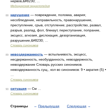
нервов,&#8230; …
Медицинская энциклопедия
нарушение
— повреждение, поломка, авария;
88
несоблюдение, неправильность, правонарушение,
преступление, срыв, отступление; расстройство, развал,
разрыв, разлад, фол, блекаут, переступание, попрание,
эксцесс, агнозия, дислокация, дезорганизация,
разрушение,&#8230; …
Словарь синонимов
невоздержанность
— вспыльчивость, эксцесс,
89
несдержанность, необузданность, невоздержность,
невоздержание Словарь русских синонимов.
невоздержанность сущ., кол во синонимов: 9 • акратия (5) •
…
Словарь синонимов
ситуация
— См …
90
Словарь синонимов
Страницы
←
Предыдущая
Следующая
→