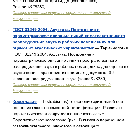
3.4.4 вносимые потери Di, дБ (insertion loss):
Разность&#8230; …
Словарь-справочник терминов нормативно-технической
документации
ГОСТ 31249-2004: Акустика. Построение и
86
параметрическое описание линий пространственного
распределения звука в рабочих помещениях для
оценки их акустических характеристик
— Терминология
ГОСТ 31249 2004: Акустика. Построение и
параметрическое описание линий пространственного
распределения звука в рабочих помещениях для оценки их
акустических характеристик оригинал документа: 3.2
значение распределенного звука (sound&#8230; …
Словарь-справочник терминов нормативно-технической
документации
Косоглазие
— I (strabismus) отклонение зрительной оси
87
одного из глаз от совместной точки фиксации. Различают
паралитическое и содружественное косоглазие.
Паралитическое косоглазие (рис. 1) вызвано поражением
глазодвигательного, блокового и отводящего