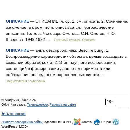
ОПИСАНИЕ
— ОПИСАНИЕ, я, ср. 1. см. описать. 2. Сочинение,
изложение, в к ром что н. описывается. Географические
описания. Толковый словарь Ожегова. С.И. Ожегов, Н.Ю.
Шведова. 1949 1992 …
Толковый словарь Ожегова
ОПИСАНИЕ
— англ. description; нем. Beschreibung. 1.
Воспроизведение характеристик объекта с целью воссоздать в
сознании образ объекта. 2. Этап научного исследования,
состоящий в фиксировании данных эксперимента или
наблюдения посредством определенных систем …
Энциклопедия социологии
© Академик, 2000-2026
18+
Обратная связь:
Техподдержка
,
Реклама на сайте
👣 Путешествия
Экспорт словарей на сайты
, сделанные на PHP,
Joomla,
Drupal,
WordPress, MODx.