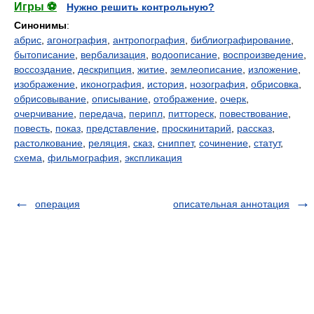
Игры ⚽
Нужно решить контрольную?
Синонимы
:
абрис
,
агонография
,
антропография
,
библиографирование
,
бытописание
,
вербализация
,
водоописание
,
воспроизведение
,
воссоздание
,
дескрипция
,
житие
,
землеописание
,
изложение
,
изображение
,
иконография
,
история
,
нозография
,
обрисовка
,
обрисовывание
,
описывание
,
отображение
,
очерк
,
очерчивание
,
передача
,
перипл
,
питтореск
,
повествование
,
повесть
,
показ
,
представление
,
проскинитарий
,
рассказ
,
растолкование
,
реляция
,
сказ
,
сниппет
,
сочинение
,
статут
,
схема
,
фильмография
,
экспликация
операция
описательная аннотация