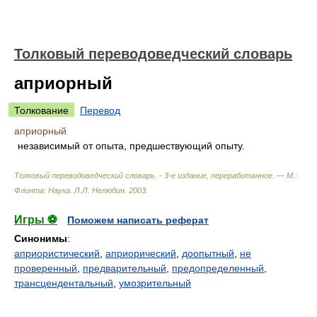
Толковый переводоведческий словарь
априорный
Толкование
Перевод
априорный
независимый от опыта, предшествующий опыту.
Толковый переводоведческий словарь. - 3-е издание, переработанное. — М.:
Флинта: Наука
.
Л.Л. Нелюбин
.
2003
.
Игры ⚽
Поможем написать реферат
Синонимы
:
априористический
,
априорический
,
доопытный
,
не
проверенный
,
предварительный
,
предопределенный
,
трансцендентальный
,
умозрительный