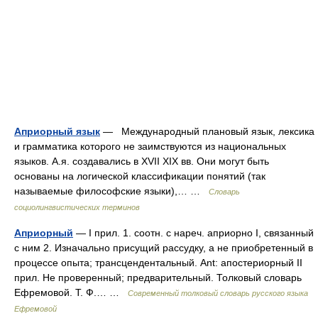
Априорный язык
— Международный плановый язык, лексика
и грамматика которого не заимствуются из национальных
языков. А.я. создавались в XVII XIX вв. Они могут быть
основаны на логической классификации понятий (так
называемые философские языки),… …
Словарь
социолингвистических терминов
Априорный
— I прил. 1. соотн. с нареч. априорно I, связанный
с ним 2. Изначально присущий рассудку, а не приобретенный в
процессе опыта; трансцендентальный. Ant: апостериорный II
прил. Не проверенный; предварительный. Толковый словарь
Ефремовой. Т. Ф.… …
Современный толковый словарь русского языка
Ефремовой