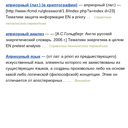
априорный (лат.) (в криптографии)
— априорный (лат.) —
[http://www.rfcmd.ru/glossword/1.8/index.php?a=index d=23]
Тематики защита информации EN a priory …
Справочник
технического переводчика
априорный анализ
— — [А.С.Гольдберг. Англо русский
энергетический словарь. 2006 г.] Тематики энергетика в целом
EN pretest analysis …
Справочник технического переводчика
Априорный язык
— (от лат. a priori из предшествующего)
искусственный язык, элементы которого не заимствованы из
существующих языков, а созданы произвольно либо на основе
какой либо логической (философской) концепции. Этим он
отличается от апостериорных… …
Википедия