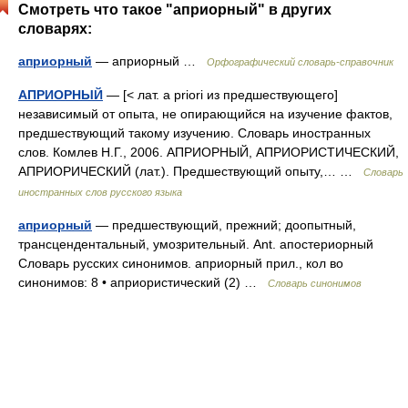
Смотреть что такое "априорный" в других
словарях:
априорный
— априорный …
Орфографический словарь-справочник
АПРИОРНЫЙ
— [< лат. a priori из предшествующего]
независимый от опыта, не опирающийся на изучение фактов,
предшествующий такому изучению. Словарь иностранных
слов. Комлев Н.Г., 2006. АПРИОРНЫЙ, АПРИОРИСТИЧЕСКИЙ,
АПРИОРИЧЕСКИЙ (лат.). Предшествующий опыту,… …
Словарь
иностранных слов русского языка
априорный
— предшествующий, прежний; доопытный,
трансцендентальный, умозрительный. Ant. апостериорный
Словарь русских синонимов. априорный прил., кол во
синонимов: 8 • априористический (2) …
Словарь синонимов