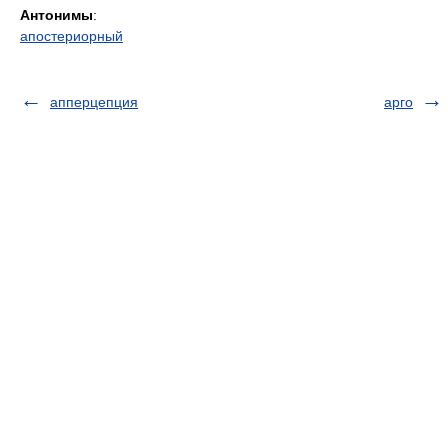
Антонимы
:
апостериорный
апперцепция
арго