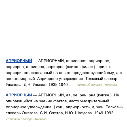
АПРИОРНЫЙ
— АПРИОРНЫЙ, априорная, априорное;
априорен, априорна, априорно (книжн. филос.). прил. к
априори; не основанный на опыте, предшествующий ему; ант.
апостериорный. Априорное утверждение. Толковый словарь
Ушакова. Д.Н. Ушаков. 1935 1940 …
Толковый словарь Ушакова
АПРИОРНЫЙ
— АПРИОРНЫЙ, ая, ое; рен, рна (книжн.). Не
опирающийся на знание фактов, чисто умозрительный.
Априорное утверждение. | сущ. априорность, и, жен. Толковый
словарь Ожегова. С.И. Ожегов, Н.Ю. Шведова. 1949 1992 …
Толковый словарь Ожегова