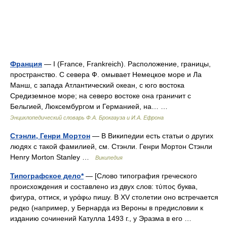
Франция
— I (France, Frankreich). Расположение, границы,
пространство. С севера Ф. омывает Немецкое море и Ла
Манш, с запада Атлантический океан, с юго востока
Средиземное море; на северо востоке она граничит с
Бельгией, Люксембургом и Германией, на… …
Энциклопедический словарь Ф.А. Брокгауза и И.А. Ефрона
Стэнли, Генри Мортон
— В Википедии есть статьи о других
людях с такой фамилией, см. Стэнли. Генри Мортон Стэнли
Henry Morton Stanley …
Википедия
Типографское дело*
— [Слово типография греческого
происхождения и составлено из двух слов: τύπος буква,
фигура, оттиск, и γράφω пишу. В XV столетии оно встречается
редко (например, у Бернарда из Вероны в предисловии к
изданию сочинений Катулла 1493 г., у Эразма в его …