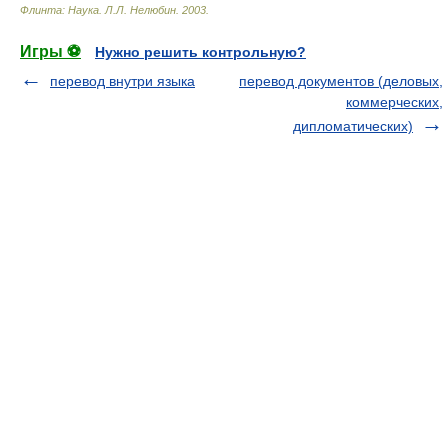
Флинта: Наука
.
Л.Л. Нелюбин
.
2003
.
Игры ⚽
Нужно решить контрольную?
перевод внутри языка
перевод документов (деловых,
коммерческих,
дипломатических)