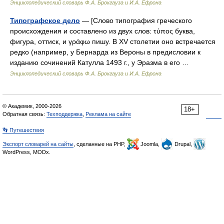
Энциклопедический словарь Ф.А. Брокгауза и И.А. Ефрона
Типографское дело
— [Слово типография греческого
происхождения и составлено из двух слов: τύπος буква,
фигура, оттиск, и γράφω пишу. В XV столетии оно встречается
редко (например, у Бернарда из Вероны в предисловии к
изданию сочинений Катулла 1493 г., у Эразма в его …
Энциклопедический словарь Ф.А. Брокгауза и И.А. Ефрона
© Академик, 2000-2026
18+
Обратная связь:
Техподдержка
,
Реклама на сайте
👣 Путешествия
Экспорт словарей на сайты
, сделанные на PHP,
Joomla,
Drupal,
WordPress, MODx.