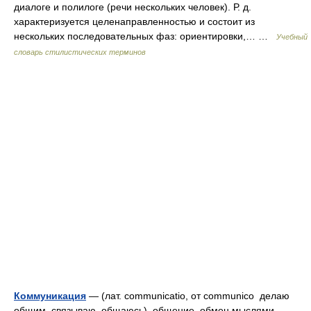
диалоге и полилоге (речи нескольких человек). Р. д.
характеризуется целенаправленностью и состоит из
нескольких последовательных фаз: ориентировки,… …
Учебный
словарь стилистических терминов
Коммуникация
— (лат. communicatio, от communico делаю
общим, связываю, общаюсь) общение, обмен мыслями,