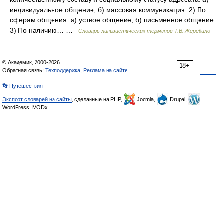
индивидуальное общение; б) массовая коммуникация. 2) По
сферам общения: а) устное общение; б) письменное общение
3) По наличию… …
Словарь лингвистических терминов Т.В. Жеребило
© Академик, 2000-2026
18+
Обратная связь:
Техподдержка
,
Реклама на сайте
👣 Путешествия
Экспорт словарей на сайты
, сделанные на PHP,
Joomla,
Drupal,
WordPress, MODx.