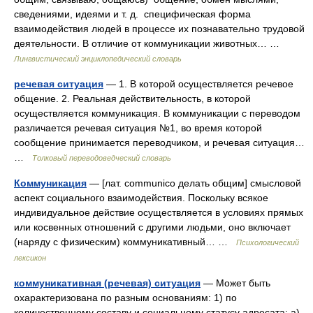
сведениями, идеями и т. д. специфическая форма
взаимодействия людей в процессе их познавательно трудовой
деятельности. В отличие от коммуникации животных… …
Лингвистический энциклопедический словарь
речевая ситуация
— 1. В которой осуществляется речевое
общение. 2. Реальная действительность, в которой
осуществляется коммуникация. В коммуникации с переводом
различается речевая ситуация №1, во время которой
сообщение принимается переводчиком, и речевая ситуация…
…
Толковый переводоведческий словарь
Коммуникация
— [лат. communico делать общим] смысловой
аспект социального взаимодействия. Поскольку всякое
индивидуальное действие осуществляется в условиях прямых
или косвенных отношений с другими людьми, оно включает
(наряду с физическим) коммуникативный… …
Психологический
лексикон
коммуникативная (речевая) ситуация
— Может быть
охарактеризована по разным основаниям: 1) по
количественному составу и социальному статусу адресата: а)