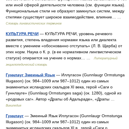
или иной сферой деятельности человека (см. функции языка).
Функциональные стили не образуют замкнутых систем, между
стилями существует широкое взаимодействие, влияние… …
Словарь лингвистических терминов
КУЛЬТУРА РЕЧИ
— КУЛЬТУРА РЕЧИ, уровень речевого
развития, степень владения нормами языка или диалекта
вместе с умением «обоснованно отступать» (Л. В. Щерба) от
этих норм. Наука о К. р. (в ее нормативном лингвистическом
статусе) опирается на учение о нормах… …
Литературный
энциклопедический словарь
Гуннлауг Змеиный Язык
— Иллугасон (Gunnlaugr Ormstunga
Illugason) (ок. 984–1009 или 987–1012) один из самых
знаменитых исландских скальдов XI века, герой «Саги о
Гуннлауге» (Gunnlaug Ormstunges saga) (ок. 1280), одной из
«родовых саг». Автор «Драпы об Адальраде», «Драпы …
Википедия
Гуннлауг
— Змеиный Язык Иллугасон (Gunnlaugr Ormstunga
Illugason) (ок. 984–1009 или 987–1012) один из самых
знаменитых исландских скальдов XI в., герой «Саги о