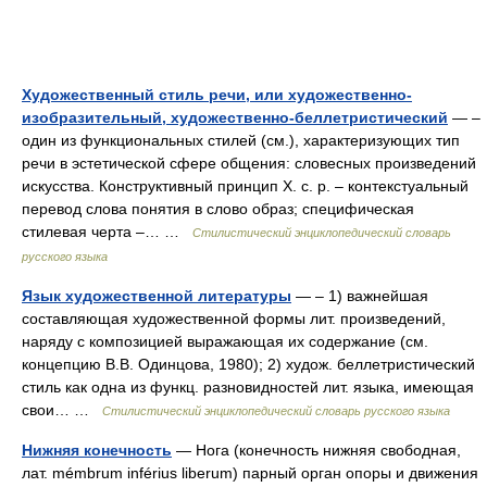
Художественный стиль речи, или художественно-
изобразительный, художественно-беллетристический
— –
один из функциональных стилей (см.), характеризующих тип
речи в эстетической сфере общения: словесных произведений
искусства. Конструктивный принцип Х. с. р. – контекстуальный
перевод слова понятия в слово образ; специфическая
стилевая черта –… …
Стилистический энциклопедический словарь
русского языка
Язык художественной литературы
— – 1) важнейшая
составляющая художественной формы лит. произведений,
наряду с композицией выражающая их содержание (см.
концепцию В.В. Одинцова, 1980); 2) худож. беллетристический
стиль как одна из функц. разновидностей лит. языка, имеющая
свои… …
Стилистический энциклопедический словарь русского языка
Нижняя конечность
— Нога (конечность нижняя свободная,
лат. mémbrum inférius liberum) парный орган опоры и движения