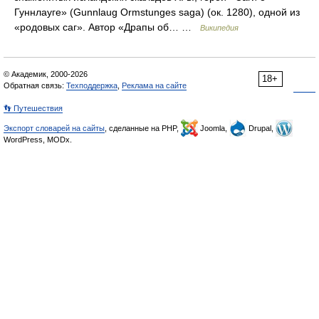
Гуннлауге» (Gunnlaug Ormstunges saga) (ок. 1280), одной из
«родовых саг». Автор «Драпы об… …
Википедия
© Академик, 2000-2026
18+
Обратная связь:
Техподдержка
,
Реклама на сайте
👣 Путешествия
Экспорт словарей на сайты
, сделанные на PHP,
Joomla,
Drupal,
WordPress, MODx.