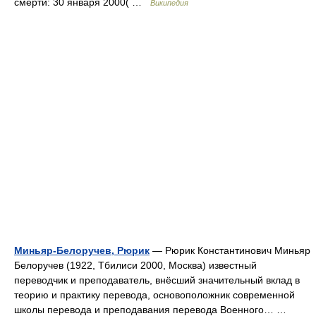
смерти: 30 января 2000( …
Википедия
Миньяр-Белоручев, Рюрик
— Рюрик Константинович Миньяр
Белоручев (1922, Тбилиси 2000, Москва) известный
переводчик и преподаватель, внёсший значительный вклад в
теорию и практику перевода, основоположник современной
школы перевода и преподавания перевода Военного… …