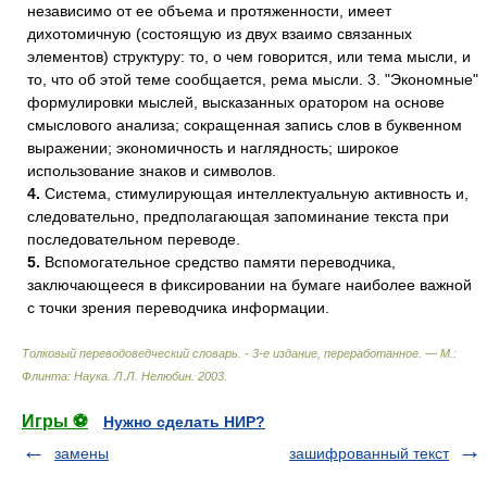
независимо от ее объема и протяженности, имеет
дихотомичную (состоящую из двух взаимо связанных
элементов) структуру: то, о чем говорится, или тема мысли, и
то, что об этой теме сообщается, рема мысли. 3. "Экономные"
формулировки мыслей, высказанных оратором на основе
смыслового анализа; сокращенная запись слов в буквенном
выражении; экономичность и наглядность; широкое
использование знаков и символов.
4.
Система, стимулирующая интеллектуальную активность и,
следовательно, предполагающая запоминание текста при
последовательном переводе.
5.
Вспомогательное средство памяти переводчика,
заключающееся в фиксировании на бумаге наиболее важной
с точки зрения переводчика информации.
Толковый переводоведческий словарь. - 3-е издание, переработанное. — М.:
Флинта: Наука
.
Л.Л. Нелюбин
.
2003
.
Игры ⚽
Нужно сделать НИР?
замены
зашифрованный текст