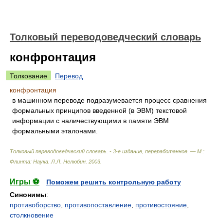
Толковый переводоведческий словарь
конфронтация
Толкование
Перевод
конфронтация
в машинном переводе подразумевается процесс сравнения
формальных принципов введенной (в ЭВМ) текстовой
информации с наличествующими в памяти ЭВМ
формальными эталонами.
Толковый переводоведческий словарь. - 3-е издание, переработанное. — М.:
Флинта: Наука
.
Л.Л. Нелюбин
.
2003
.
Игры ⚽
Поможем решить контрольную работу
Синонимы
:
противоборство
,
противопоставление
,
противостояние
,
столкновение