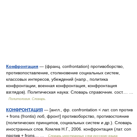
Конфронтация
— (франц. confrontation) противоборство,
противопоставление, столкновение социальных систем,
классовых интересов, убеждений (напр., политика
конфронтации, военная конфронтация, конфронтация
взглядов). Политическая наука: Словарь справочник. сост.… …
Политология. Словарь.
КОНФРОНТАЦИЯ
— [англ., фр. confrontation < лат. con против
+ frons (frontis) лоб, фронт] противоборство, противостояние
(политических принципов, социальных систем и др.). Словарь
иностранных слов. Комлев Н.Г., 2006. конфронтация (лат. con
против + frons… …
Словарь иностранных слов русского языка