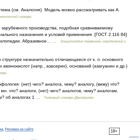
тема (см. Аналогия). Модель можно рассматривать как А.
атический словарь
 зарубежного производства, подобная сравниваемому
ального назначения и условий применения. [ГОСТ 2.116 84]
циклопедии: Абразивное… …
Энциклопедия терминов, определений и
о структуре незначительно отличающееся от к. л. основного
 аминокислот (напр., азасерин), оснований (азагуанин и др.)
варь
рфология: (нет) чего? аналога, чему? аналогу, (вижу) что?
 мн. что? аналоги, (нет) чего? аналогов, чему? аналогам,
чём? об аналогах 1 …
Толковый словарь Дмитриева
ка
,
Реклама на сайте
18+