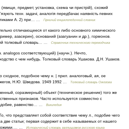
 (явище, предмет, установка, схема чи пристрій), схожий
’язують техн. задачі, аналогія передбачає наявність певних
истиками А. 2) при… …
Гірничий енциклопедичний словник
тельно отличающееся от какого либо основного химического
ример, азасерин), оснований (азагуанин и др.), гормонов.
сский толковый словарь… …
Справочник технического переводчика
. analogos соответствующий) (научн.). Нечто,
одство с чем нибудь. Толковый словарь Ушакова. Д.Н. Ушаков.
о сходное, подобное чему н. | прил. аналоговый, ая, ое
 Ожегов, Н.Ю. Шведова. 1949 1992 …
Толковый словарь Ожегова
твенный, соразмерный) объект (техническое решение) того же
ственных признаков. Часто используется совместно с
 подобие, равенство… …
Википедия
 То, что представляет собой соответствие чему л., подобие чего
а две статьи; первая содержит в себе называемых от нашего
 похожими.… …
Исторический словарь галлицизмов русского языка