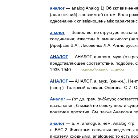
аналог
— analog Analog 1) Об єкт вивчення
(аналогічний) з певним об єктом. Коли розв
однозначних співвідношень між характер
аналог
— Вещество, по структуре незначи
соединения; известны А. аминокислот (нап
[Арефьев В.А., Лисовенко Л.А. Англо ру
АНАЛОГ
— АНАЛОГ, аналога, муж. (от греч
представляющее соответствие, подобие, сх
1935 1940 …
Толковый словарь Ушакова
АНАЛОГ
— АНАЛОГ, а, муж. (книжн.). Нечт
(спец.). Толковый словарь Ожегова. С.И.
Аналог
— (от др. греч. ἀνάλογος соответс
назначения, близкий по совокупности суще
понятием прототип. См. также Аналогия
аналог
— а, м. analogue, нем. Analog <гр.
л. БАС 2. Животныя лапчатыя разделены н
писателя сходными, analogues; то есть