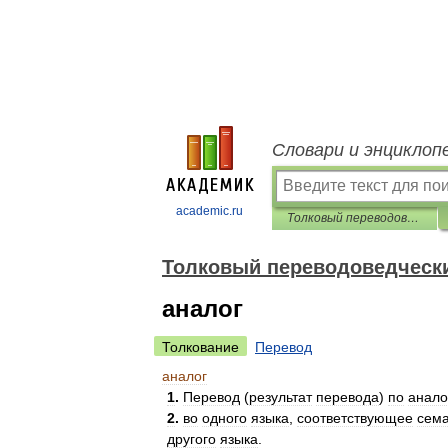
Словари и энциклоп
academic.ru
Толковый переводоведческий словарь
Толковый переводоведческ
аналог
Толкование
Перевод
аналог
1
.
Перевод
(
результат
перевода
)
по
анало
2
.
во
одного
языка
,
соответствующее
сема
другого
языка
.