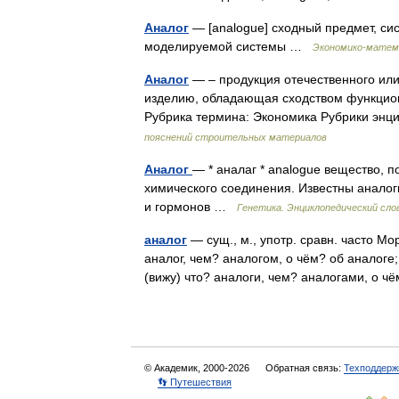
Аналог
— [analogue] сходный предмет, сис
моделируемой системы …
Экономико-матем
Аналог
— – продукция отечественного или
изделию, обладающая сходством функцион
Рубрика термина: Экономика Рубрики эн
пояснений строительных материалов
Аналог
— * аналаг * analogue вещество, п
химического соединения. Известны аналоги
и гормонов …
Генетика. Энциклопедический сло
аналог
— сущ., м., употр. сравн. часто Мо
аналог, чем? аналогом, о чём? об аналоге;
(вижу) что? аналоги, чем? аналогами, о 
© Академик, 2000-2026
Обратная связь:
Техподдерж
👣 Путешествия