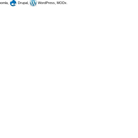
omla,
Drupal,
WordPress, MODx.