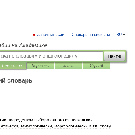
Запомнить сайт
Словарь на свой сайт
RU
едии на Академике
Найти!
Толкования
Переводы
Книги
Игры ⚽
ий словарь
гии
посредством
выбора
одного
из
нескольких
нтически
,
этимологически
,
морфологически
и
т
.
п
.
слову