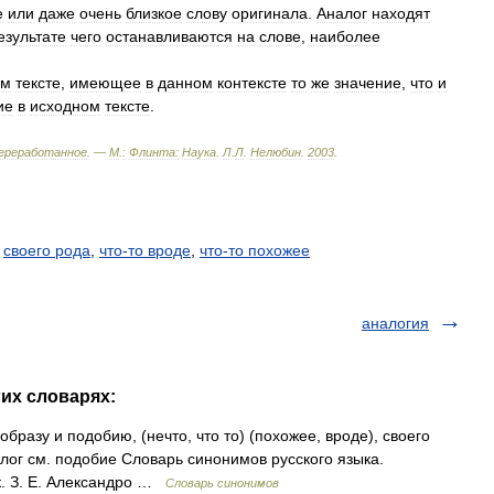
е
или
даже
очень
близкое
слову
оригинала
.
Аналог
находят
езультате
чего
останавливаются
на
слове
,
наиболее
ом
тексте
,
имеющее
в
данном
контексте
то
же
значение
,
что
и
ие
в
исходном
тексте
.
ереработанное
. —
М
.
:
Флинта:
Наука
.
Л
.
Л
.
Нелюбин
.
2003
.
,
своего рода
,
что-то вроде
,
что-то похожее
аналогия
гих словарях:
бразу и подобию, (нечто, что то) (похожее, вроде), своего
лог см. подобие Словарь синонимов русского языка.
к. З. Е. Александро …
Словарь синонимов